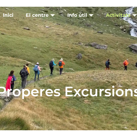
Inici
El centre
Info útil
Activitats
Properes Excursion