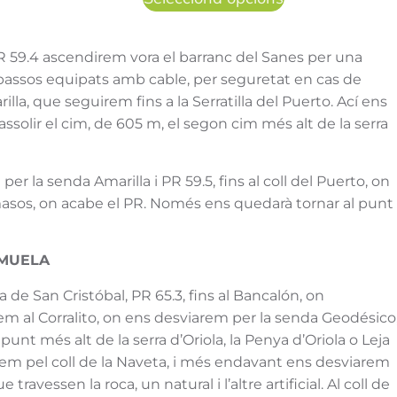
PR 59.4 ascendirem vora el barranc del Sanes per una
assos equipats amb cable, per seguretat en cas de
, que seguirem fins a la Serratilla del Puerto. Ací ens
 assolir el cim, de 605 m, el segon cim més alt de la serra
er la senda Amarilla i PR 59.5, fins al coll del Puerto, on
masos, on acabe el PR. Només ens quedarà tornar al punt
 MUELA
 de San Cristóbal, PR 65.3, fins al Bancalón, on
em al Corralito, on ens desviarem per la senda Geodésico
unt més alt de la serra d’Oriola, la Penya d’Oriola o Leja
rem pel coll de la Naveta, i més endavant ens desviarem
ravessen la roca, un natural i l’altre artificial. Al coll de