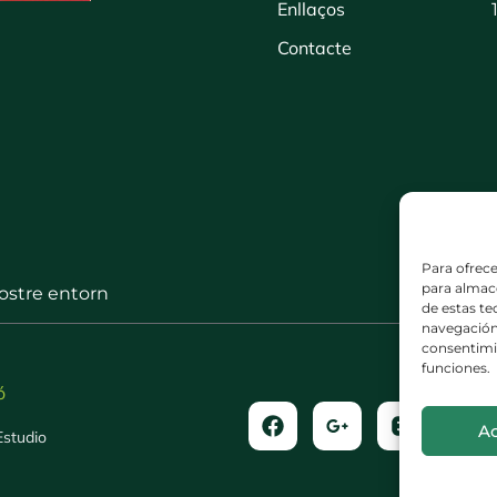
Enllaços
Contacte
Para ofrece
para almace
nostre entorn
de estas t
navegación 
consentimie
funciones.
ó
A
Estudio