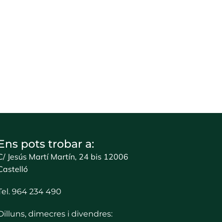
Ens pots trobar a:
C/ Jesús Martí Martín, 24 bis 12006
Castelló
Tel. 964 234 490
Dilluns, dimecres i divendres: