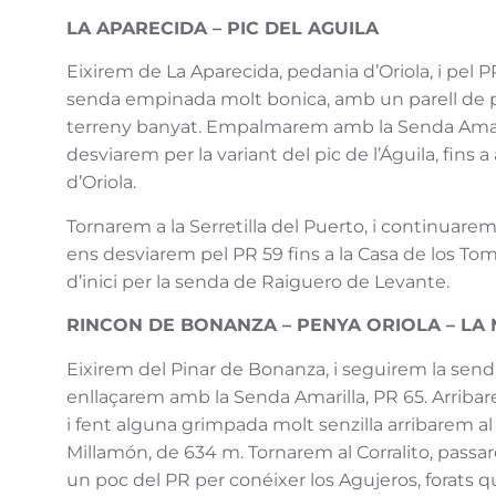
LA APARECIDA – PIC DEL AGUILA
Eixirem de La Aparecida, pedania d’Oriola, i pel 
senda empinada molt bonica, amb un parell de p
terreny banyat. Empalmarem amb la Senda Amarilla
desviarem per la variant del pic de l’Águila, fins a
d’Oriola.
Tornarem a la Serretilla del Puerto, i continuarem p
ens desviarem pel PR 59 fins a la Casa de los To
d’inici per la senda de Raiguero de Levante.
RINCON DE BONANZA – PENYA ORIOLA – LA
Eixirem del Pinar de Bonanza, i seguirem la senda
enllaçarem amb la Senda Amarilla, PR 65. Arribar
i fent alguna grimpada molt senzilla arribarem al p
Millamón, de 634 m. Tornarem al Corralito, passa
un poc del PR per conéixer los Agujeros, forats que t