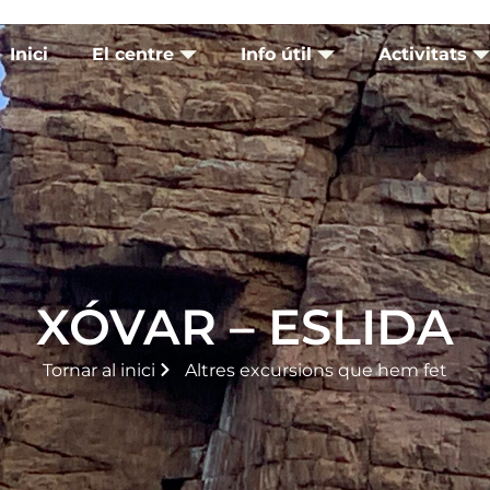
Inici
El centre
Info útil
Activitats
XÓVAR – ESLIDA
Tornar al inici
Altres excursions que hem fet