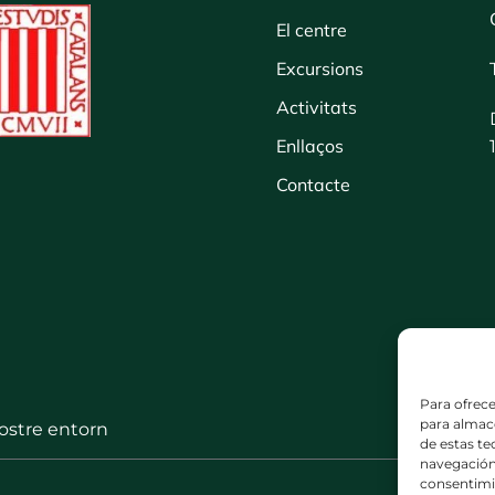
El centre
Excursions
Activitats
Enllaços
Contacte
Para ofrece
para almace
nostre entorn
de estas t
navegación 
consentimie