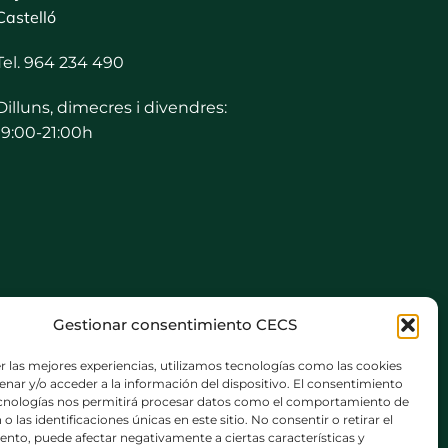
Castelló
Tel. 964 234 490
Dilluns, dimecres i divendres:
19:00-21:00h
Gestionar consentimiento CECS
r las mejores experiencias, utilizamos tecnologías como las cookies
nar y/o acceder a la información del dispositivo. El consentimiento
ecnologías nos permitirá procesar datos como el comportamiento de
o las identificaciones únicas en este sitio. No consentir o retirar el
nto, puede afectar negativamente a ciertas características y