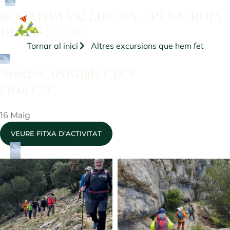
ROGATIVA VALLIBONA – PENA-ROJA
DE TASTAVINS
Tornar al inici
Altres excursions que hem fet
Nostres Activitats CECS
Fitxa CEC
16 Maig
VEURE FITXA D’ACTIVITAT