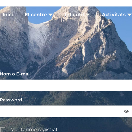
Inici
El centre
Info útil
Activitats
Nom o E-mail
Password
Mantenme registrat