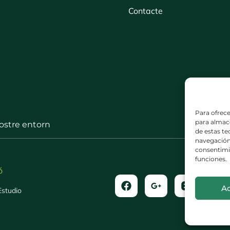
Contacte
Para ofrece
para almace
nostre entorn
de estas t
navegación 
consentimie
funciones.
ó
A
Estudio