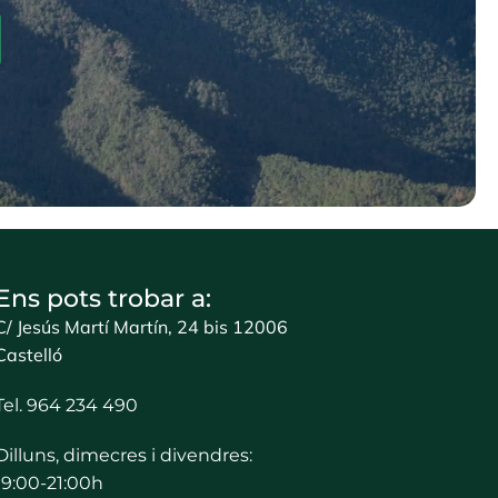
Ens pots trobar a:
C/ Jesús Martí Martín, 24 bis 12006
Castelló
Tel. 964 234 490
Dilluns, dimecres i divendres:
19:00-21:00h