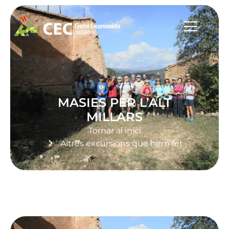
MASIES PER L’ALT
MILLARS
Tornar al inici
Altres excursions que hem fet